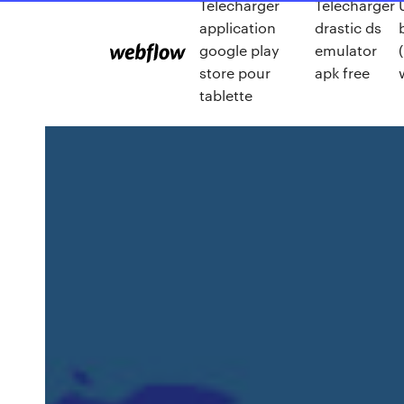
Telecharger
Télécharger
application
drastic ds
google play
emulator
store pour
apk free
tablette