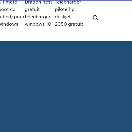
Ultimate
Dragon nest
Telecharger
boot cd
gratuit
pilote hp
(ubcd) pour
télécharger
deskjet
windows
windows 10
2050 gratuit