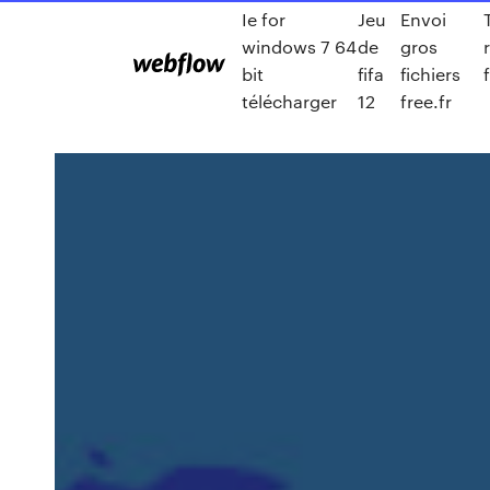
Ie for
Jeu
Envoi
windows 7 64
de
gros
bit
fifa
fichiers
télécharger
12
free.fr