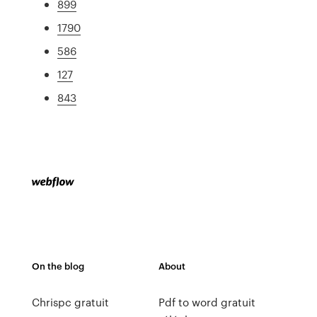
899
1790
586
127
843
On the blog
About
Chrispc gratuit
Pdf to word gratuit