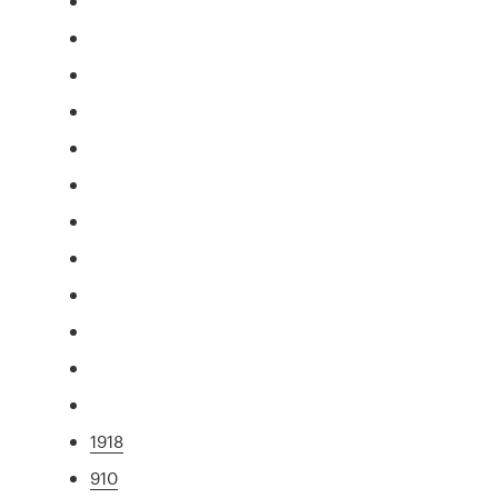
1918
910