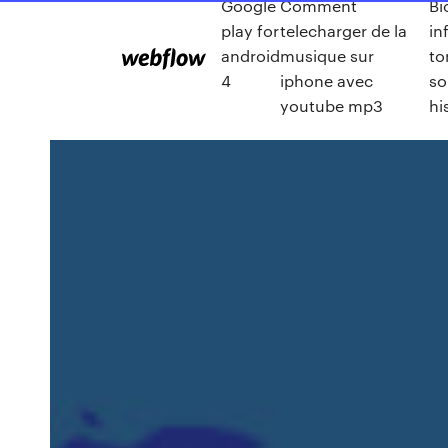
Google
Comment
Bi
play for
telecharger de la
in
android
musique sur
t
4
iphone avec
so
youtube mp3
hi