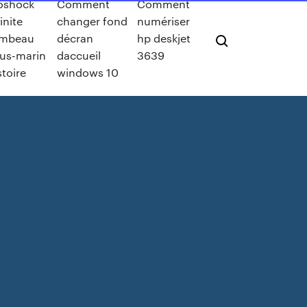
oshock
Comment
Comment
finite
changer fond
numériser
ombeau
décran
hp deskjet
us-marin
daccueil
3639
stoire
windows 10